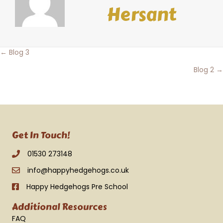
Hersant
Posts
← Blog 3
Blog 2 →
navigation
Get In Touch!
01530 273148
info@happyhedgehogs.co.uk
Happy Hedgehogs Pre School
Additional Resources
FAQ